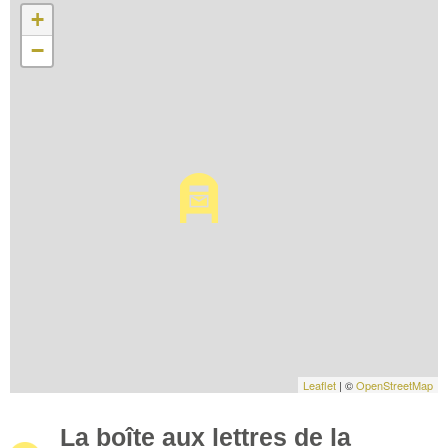
+
−
Leaflet
| ©
OpenStreetMap
La boîte aux lettres de la