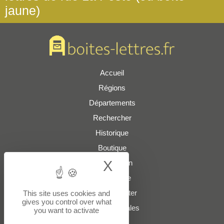
jaune)
Accueil
Régions
Départements
Rechercher
Historique
Boutique
X
Hide cookie bann
Présentation
Plan du site
Nous contacter
This site uses cookies and
gives you control over what
Mentions légales
you want to activate