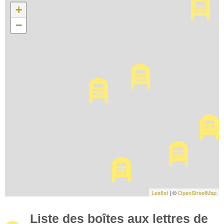
+
−
Leaflet
| ©
OpenStreetMap
Liste des boîtes aux lettres de