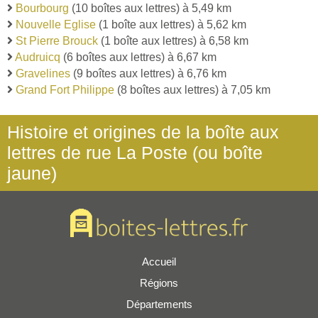
Bourbourg
(10 boîtes aux lettres) à 5,49 km
Nouvelle Eglise
(1 boîte aux lettres) à 5,62 km
St Pierre Brouck
(1 boîte aux lettres) à 6,58 km
Audruicq
(6 boîtes aux lettres) à 6,67 km
Gravelines
(9 boîtes aux lettres) à 6,76 km
Grand Fort Philippe
(8 boîtes aux lettres) à 7,05 km
Histoire et origines de la boîte aux
lettres de rue La Poste (ou boîte
jaune)
Accueil
Régions
Départements