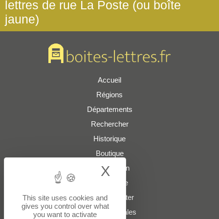
lettres de rue La Poste (ou boîte
jaune)
Accueil
Régions
Départements
Rechercher
Historique
Boutique
X
Hide cookie bann
Présentation
Plan du site
Nous contacter
This site uses cookies and
gives you control over what
Mentions légales
you want to activate