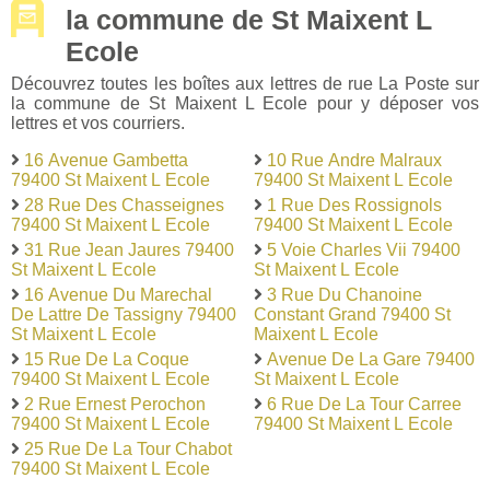
la commune de St Maixent L
Ecole
Découvrez toutes les boîtes aux lettres de rue La Poste sur
la commune de St Maixent L Ecole pour y déposer vos
lettres et vos courriers.
16 Avenue Gambetta
10 Rue Andre Malraux
79400 St Maixent L Ecole
79400 St Maixent L Ecole
28 Rue Des Chasseignes
1 Rue Des Rossignols
79400 St Maixent L Ecole
79400 St Maixent L Ecole
31 Rue Jean Jaures 79400
5 Voie Charles Vii 79400
St Maixent L Ecole
St Maixent L Ecole
16 Avenue Du Marechal
3 Rue Du Chanoine
De Lattre De Tassigny 79400
Constant Grand 79400 St
St Maixent L Ecole
Maixent L Ecole
15 Rue De La Coque
Avenue De La Gare 79400
79400 St Maixent L Ecole
St Maixent L Ecole
2 Rue Ernest Perochon
6 Rue De La Tour Carree
79400 St Maixent L Ecole
79400 St Maixent L Ecole
25 Rue De La Tour Chabot
79400 St Maixent L Ecole