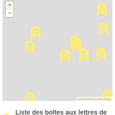
+
−
Leaflet
| ©
OpenStreetMap
Liste des boîtes aux lettres de