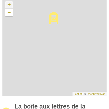
+
−
Leaflet
| ©
OpenStreetMap
La boîte aux lettres de la