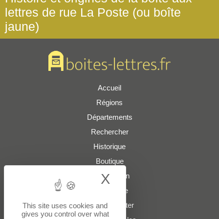
lettres de rue La Poste (ou boîte
jaune)
Accueil
Régions
Départements
Rechercher
Historique
Boutique
X
Hide cookie bann
Présentation
Plan du site
Nous contacter
This site uses cookies and
gives you control over what