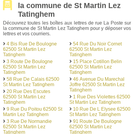
la commune de St Martin Lez
Tatinghem
Découvrez toutes les boîtes aux lettres de rue La Poste sur
la commune de St Martin Lez Tatinghem pour y déposer vos
lettres et vos courriers.
4 Bis Rue De Boulogne
54 Rue Du Noir Cornet
62500 St Martin Lez
62500 St Martin Lez
Tatinghem
Tatinghem
3 Route De Boulogne
15 Place Cotillon Belin
62500 St Martin Lez
62500 St Martin Lez
Tatinghem
Tatinghem
58 Rue De Calais 62500
46 Avenue Du Marechal
St Martin Lez Tatinghem
Joffre 62500 St Martin Lez
Tatinghem
20 Rue Des Escutes
62500 St Martin Lez
1 Rue Des Violettes 62500
Tatinghem
St Martin Lez Tatinghem
9 Rue Du Poitou 62500 St
10 Rue De L Elysee 62500
Martin Lez Tatinghem
St Martin Lez Tatinghem
3 Rue De Normandie
91 Route De Boulogne
62500 St Martin Lez
62500 St Martin Lez
Tatinghem
Tatinghem