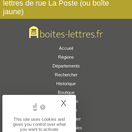
lettres de rue La Poste (ou boîte
jaune)
Accueil
Régions
Départements
Rechercher
Historique
Boutique
X
Hide cookie bann
Présentation
Plan du site
Nous contacter
This site uses cookies and
gives you control over what
Mentions légales
you want to activate