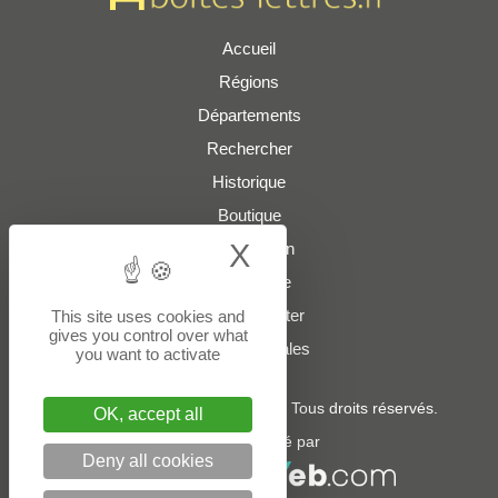
Accueil
Régions
Départements
Rechercher
Historique
Boutique
X
Hide cookie bann
Présentation
Plan du site
Nous contacter
This site uses cookies and
gives you control over what
Mentions légales
you want to activate
© 2022 - 2026
boites-lettres.fr
. Tous droits réservés.
OK, accept all
Un service édité par
Deny all cookies