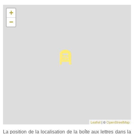
+
−
Leaflet
| ©
OpenStreetMap
La position de la localisation de la boîte aux lettres dans la