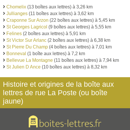
Chomelix
(13 boîtes aux lettres) à 3,26 km
Jullianges
(11 boîtes aux lettres) à 3,62 km
Craponne Sur Arzon
(22 boîtes aux lettres) à 5,45 km
St Georges Lagricol
(9 boîtes aux lettres) à 5,55 km
Felines
(2 boîtes aux lettres) à 5,91 km
St Victor Sur Arlanc
(2 boîtes aux lettres) à 6,38 km
St Pierre Du Champ
(4 boîtes aux lettres) à 7,01 km
Bonneval
(1 boîte aux lettres) à 7,2 km
Bellevue La Montagne
(11 boîtes aux lettres) à 7,94 km
St Julien D Ance
(10 boîtes aux lettres) à 8,32 km
Histoire et origines de la boîte aux
lettres de rue La Poste (ou boîte
jaune)