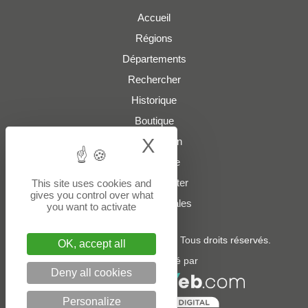
Accueil
Régions
Départements
Rechercher
Historique
Boutique
X
Hide cookie bann
Présentation
Plan du site
Nous contacter
This site uses cookies and
gives you control over what
Mentions légales
you want to activate
© 2022 - 2026
boites-lettres.fr
. Tous droits réservés.
OK, accept all
Un service édité par
Deny all cookies
Personalize