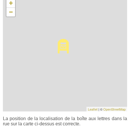
+
−
Leaflet
| ©
OpenStreetMap
La position de la localisation de la boîte aux lettres dans la
rue sur la carte ci-dessus est correcte.