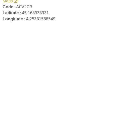
Maps
Code
: A0V2C3
Latitude
: 45.168938931
Longitude
: 4.25331568549