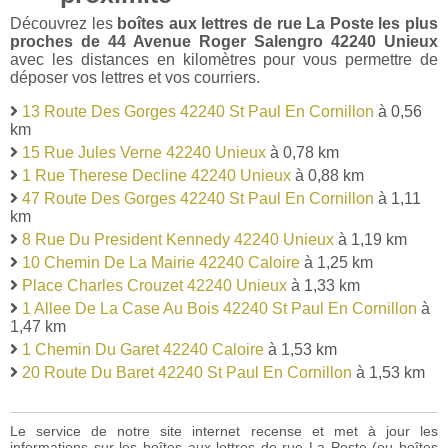
Découvrez les
boîtes aux lettres de rue La Poste les plus
proches de 44 Avenue Roger Salengro 42240 Unieux
avec les distances en kilomètres pour vous permettre de
déposer vos lettres et vos courriers.
13 Route Des Gorges 42240 St Paul En Cornillon
à 0,56
km
15 Rue Jules Verne 42240 Unieux
à 0,78 km
1 Rue Therese Decline 42240 Unieux
à 0,88 km
47 Route Des Gorges 42240 St Paul En Cornillon
à 1,11
km
8 Rue Du President Kennedy 42240 Unieux
à 1,19 km
10 Chemin De La Mairie 42240 Caloire
à 1,25 km
Place Charles Crouzet 42240 Unieux
à 1,33 km
1 Allee De La Case Au Bois 42240 St Paul En Cornillon
à
1,47 km
1 Chemin Du Garet 42240 Caloire
à 1,53 km
20 Route Du Baret 42240 St Paul En Cornillon
à 1,53 km
Le service de notre site internet recense et met à jour les
informations sur les boîtes aux lettres de rue La Poste (ou boîtes