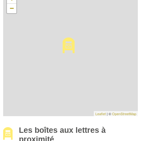
−
Leaflet
| ©
OpenStreetMap
Les boîtes aux lettres à
proximité