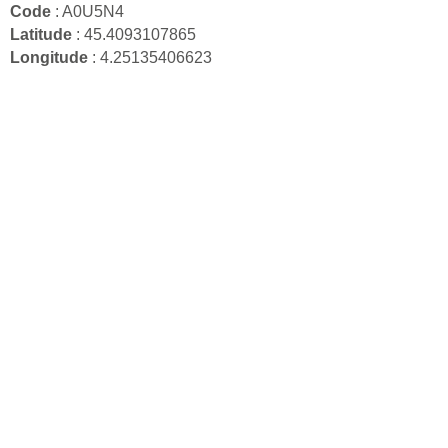
Code
: A0U5N4
Latitude
: 45.4093107865
Longitude
: 4.25135406623