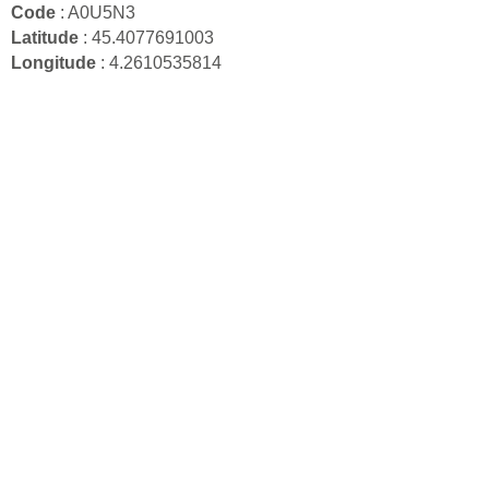
Code
: A0U5N3
Latitude
: 45.4077691003
Longitude
: 4.2610535814