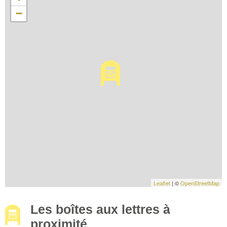
−
Leaflet
| ©
OpenStreetMap
Les boîtes aux lettres à
proximité