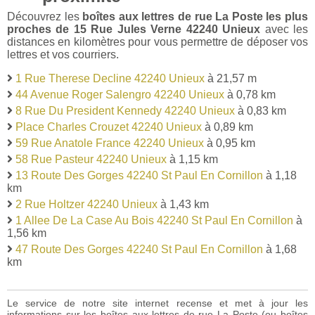
Découvrez les
boîtes aux lettres de rue La Poste les plus
proches de 15 Rue Jules Verne 42240 Unieux
avec les
distances en kilomètres pour vous permettre de déposer vos
lettres et vos courriers.
1 Rue Therese Decline 42240 Unieux
à 21,57 m
44 Avenue Roger Salengro 42240 Unieux
à 0,78 km
8 Rue Du President Kennedy 42240 Unieux
à 0,83 km
Place Charles Crouzet 42240 Unieux
à 0,89 km
59 Rue Anatole France 42240 Unieux
à 0,95 km
58 Rue Pasteur 42240 Unieux
à 1,15 km
13 Route Des Gorges 42240 St Paul En Cornillon
à 1,18
km
2 Rue Holtzer 42240 Unieux
à 1,43 km
1 Allee De La Case Au Bois 42240 St Paul En Cornillon
à
1,56 km
47 Route Des Gorges 42240 St Paul En Cornillon
à 1,68
km
Le service de notre site internet recense et met à jour les
informations sur les boîtes aux lettres de rue La Poste (ou boîtes