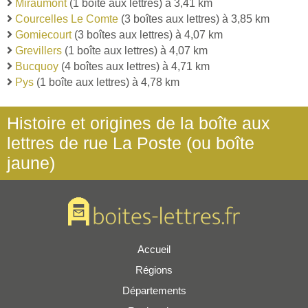
Miraumont
(1 boîte aux lettres) à 3,41 km
Courcelles Le Comte
(3 boîtes aux lettres) à 3,85 km
Gomiecourt
(3 boîtes aux lettres) à 4,07 km
Grevillers
(1 boîte aux lettres) à 4,07 km
Bucquoy
(4 boîtes aux lettres) à 4,71 km
Pys
(1 boîte aux lettres) à 4,78 km
Histoire et origines de la boîte aux
lettres de rue La Poste (ou boîte
jaune)
Accueil
Régions
Départements