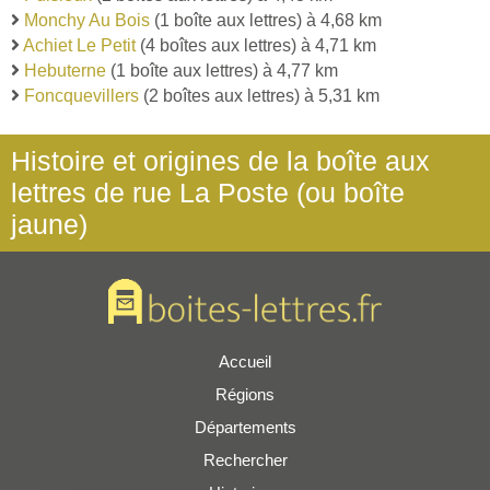
Monchy Au Bois
(1 boîte aux lettres) à 4,68 km
Achiet Le Petit
(4 boîtes aux lettres) à 4,71 km
Hebuterne
(1 boîte aux lettres) à 4,77 km
Foncquevillers
(2 boîtes aux lettres) à 5,31 km
Histoire et origines de la boîte aux
lettres de rue La Poste (ou boîte
jaune)
Accueil
Régions
Départements
Rechercher