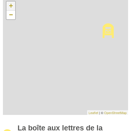
+
−
Leaflet
| ©
OpenStreetMap
La boîte aux lettres de la