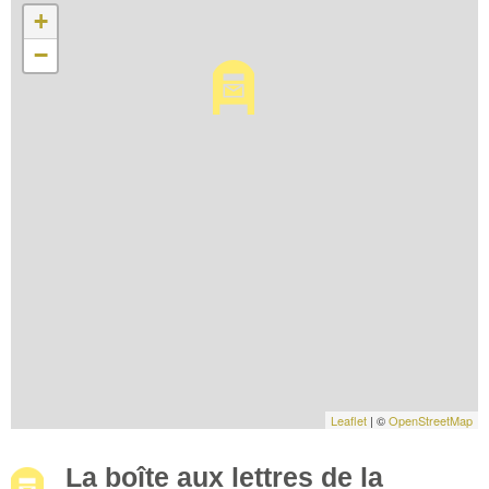
+
−
Leaflet
| ©
OpenStreetMap
La boîte aux lettres de la