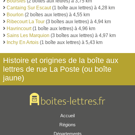
Boursies
(2 boîtes aux lettres) à 3,75 km
Cantaing Sur Escaut
(1 boîte aux lettres) à 4,28 km
Bourlon
(2 boîtes aux lettres) à 4,55 km
Ribecourt La Tour
(3 boîtes aux lettres) à 4,94 km
Havrincourt
(1 boîte aux lettres) à 4,96 km
Sains Les Marquion
(3 boîtes aux lettres) à 4,97 km
Inchy En Artois
(1 boîte aux lettres) à 5,43 km
Histoire et origines de la boîte aux
lettres de rue La Poste (ou boîte
jaune)
Accueil
Régions
Départements