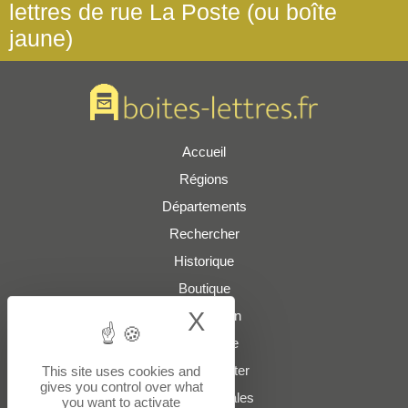
lettres de rue La Poste (ou boîte
jaune)
Accueil
Régions
Départements
Rechercher
Historique
Boutique
X
Hide cookie bann
Présentation
Plan du site
Nous contacter
This site uses cookies and
gives you control over what
Mentions légales
you want to activate