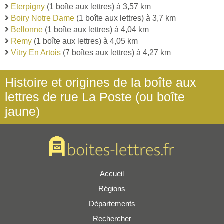
Eterpigny
(1 boîte aux lettres) à 3,57 km
Boiry Notre Dame
(1 boîte aux lettres) à 3,7 km
Bellonne
(1 boîte aux lettres) à 4,04 km
Remy
(1 boîte aux lettres) à 4,05 km
Vitry En Artois
(7 boîtes aux lettres) à 4,27 km
Histoire et origines de la boîte aux
lettres de rue La Poste (ou boîte
jaune)
Accueil
Régions
Départements
Rechercher