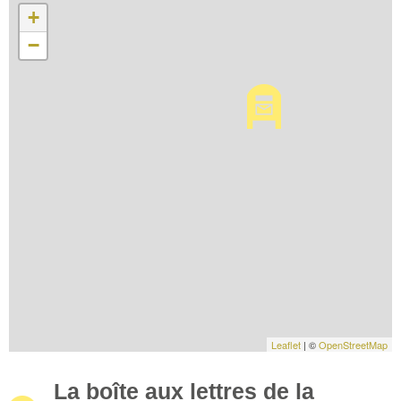
+
−
Leaflet
| ©
OpenStreetMap
La boîte aux lettres de la