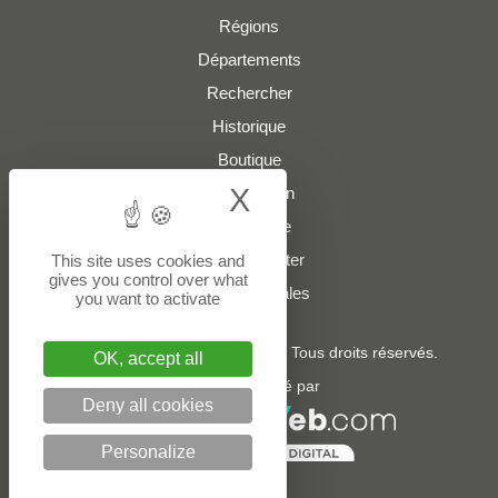
Régions
Départements
Rechercher
Historique
Boutique
X
Hide cookie bann
Présentation
Plan du site
Nous contacter
This site uses cookies and
gives you control over what
Mentions légales
you want to activate
© 2022 - 2026
boites-lettres.fr
. Tous droits réservés.
OK, accept all
Un service édité par
Deny all cookies
Personalize