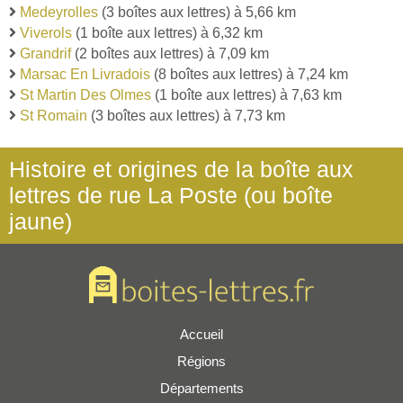
Medeyrolles
(3 boîtes aux lettres) à 5,66 km
Viverols
(1 boîte aux lettres) à 6,32 km
Grandrif
(2 boîtes aux lettres) à 7,09 km
Marsac En Livradois
(8 boîtes aux lettres) à 7,24 km
St Martin Des Olmes
(1 boîte aux lettres) à 7,63 km
St Romain
(3 boîtes aux lettres) à 7,73 km
Histoire et origines de la boîte aux
lettres de rue La Poste (ou boîte
jaune)
Accueil
Régions
Départements