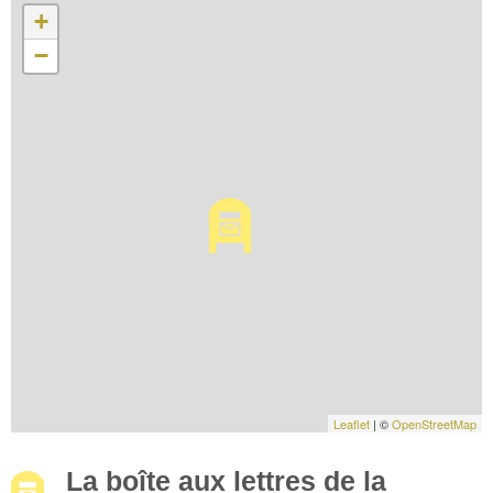
+
−
Leaflet
| ©
OpenStreetMap
La boîte aux lettres de la