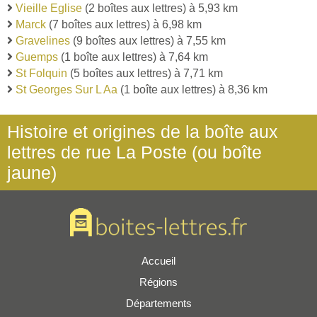
Vieille Eglise
(2 boîtes aux lettres) à 5,93 km
Marck
(7 boîtes aux lettres) à 6,98 km
Gravelines
(9 boîtes aux lettres) à 7,55 km
Guemps
(1 boîte aux lettres) à 7,64 km
St Folquin
(5 boîtes aux lettres) à 7,71 km
St Georges Sur L Aa
(1 boîte aux lettres) à 8,36 km
Histoire et origines de la boîte aux
lettres de rue La Poste (ou boîte
jaune)
Accueil
Régions
Départements